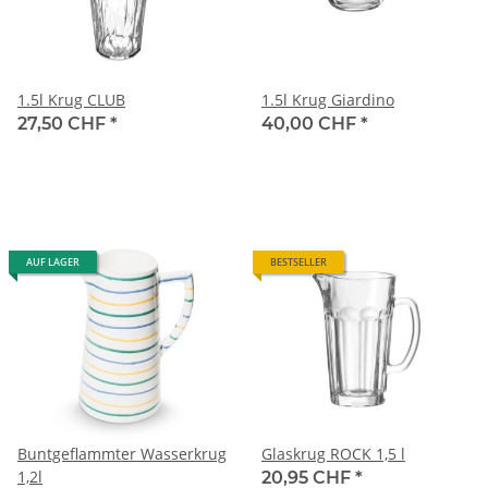
1.5l Krug CLUB
1.5l Krug Giardino
27,50 CHF
*
40,00 CHF
*
AUF LAGER
BESTSELLER
Buntgeflammter Wasserkrug
Glaskrug ROCK 1,5 l
1,2l
20,95 CHF
*