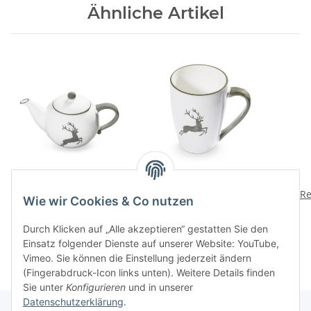
Ähnliche Artikel
Grauer Hirsch Teekanne
Grauer Hirsch
1,5l
Fruehstuecksbecher
Re
Wie wir Cookies & Co nutzen
Supermax
151,70 CHF
*
65,40 CHF
*
Durch Klicken auf „Alle akzeptieren“ gestatten Sie den
Einsatz folgender Dienste auf unserer Website: YouTube,
Vimeo. Sie können die Einstellung jederzeit ändern
(Fingerabdruck-Icon links unten). Weitere Details finden
Sie unter
Konfigurieren
und in unserer
Datenschutzerklärung
.