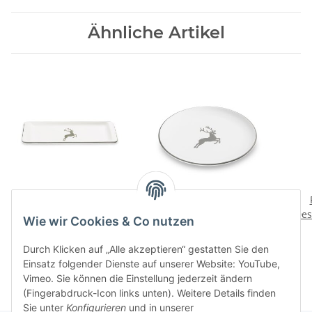
Ähnliche Artikel
Grauer Hirsch
Grauer Hirsch
Stollenplatte
Speiseteller Cup 25cm
Des
Wie wir Cookies & Co nutzen
91,90 CHF
*
53,90 CHF
*
Durch Klicken auf „Alle akzeptieren“ gestatten Sie den
Einsatz folgender Dienste auf unserer Website: YouTube,
Vimeo. Sie können die Einstellung jederzeit ändern
(Fingerabdruck-Icon links unten). Weitere Details finden
Sie unter
Konfigurieren
und in unserer