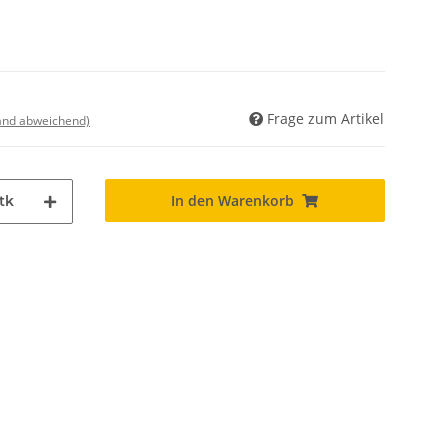
Frage zum Artikel
land abweichend)
In den Warenkorb
tk