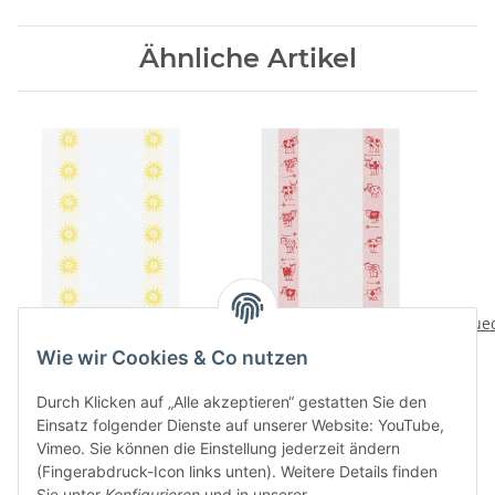
Ähnliche Artikel
Kuechentuch Sonne
Kuechentuch Kuehe rot
Kuec
gelb
21,90 CHF
*
Wie wir Cookies & Co nutzen
21,90 CHF
*
Durch Klicken auf „Alle akzeptieren“ gestatten Sie den
Einsatz folgender Dienste auf unserer Website: YouTube,
Vimeo. Sie können die Einstellung jederzeit ändern
(Fingerabdruck-Icon links unten). Weitere Details finden
Sie unter
Konfigurieren
und in unserer