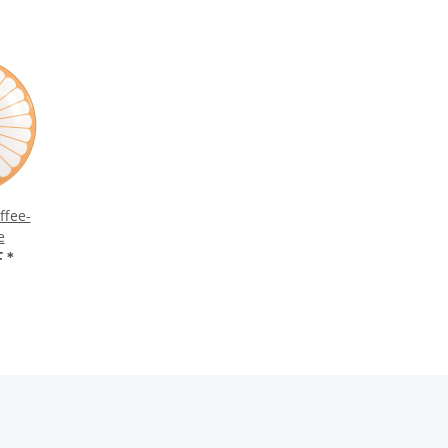
ffee-
e
F
*