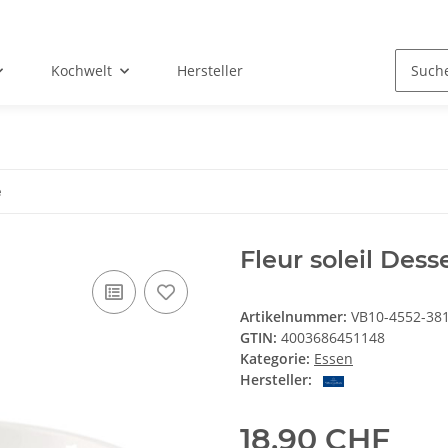
Kochwelt
Hersteller
e
Fleur soleil Dess
Artikelnummer:
VB10-4552-38
GTIN:
4003686451148
Kategorie:
Essen
Hersteller:
18,90 CHF