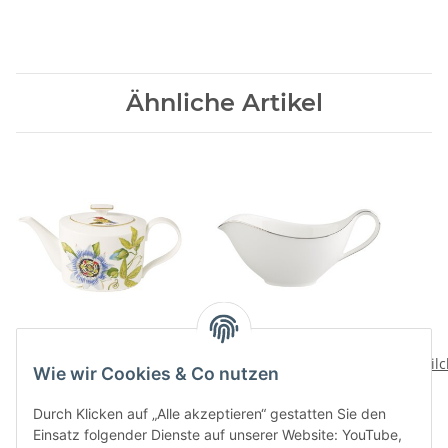
Ähnliche Artikel
Amazonia Teekanne
Anmut Platinum No.1
Sauciere-Oberteil
Milc
259,00 CHF
*
Wie wir Cookies & Co nutzen
78,00 CHF
*
Durch Klicken auf „Alle akzeptieren“ gestatten Sie den
Einsatz folgender Dienste auf unserer Website: YouTube,