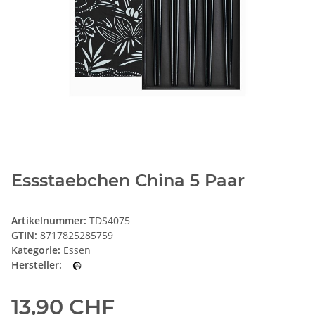
Essstaebchen China 5 Paar
Artikelnummer:
TDS4075
GTIN:
8717825285759
Kategorie:
Essen
Hersteller:
13,90 CHF