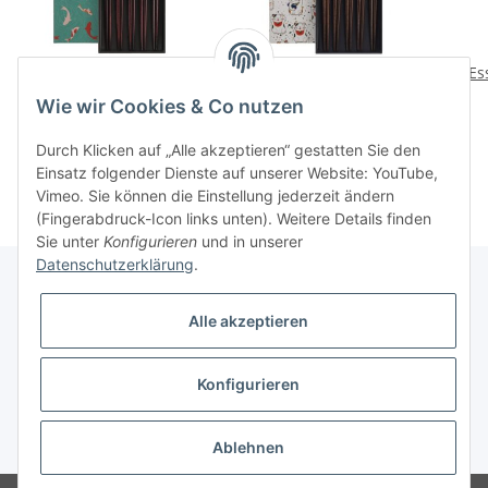
Essstaebchen Goldfish 5
Essstaebchen Kawaii 5
Es
Paar
Paar
Wie wir Cookies & Co nutzen
13,90 CHF
*
17,90 CHF
*
Durch Klicken auf „Alle akzeptieren“ gestatten Sie den
Einsatz folgender Dienste auf unserer Website: YouTube,
Vimeo. Sie können die Einstellung jederzeit ändern
(Fingerabdruck-Icon links unten). Weitere Details finden
Sie unter
Konfigurieren
und in unserer
Datenschutzerklärung
.
Alle akzeptieren
Informationen
Konfigurieren
Gesetzliche Informationen
* Alle Preise inkl. gesetzlicher USt., zzgl.
Versand
Ablehnen