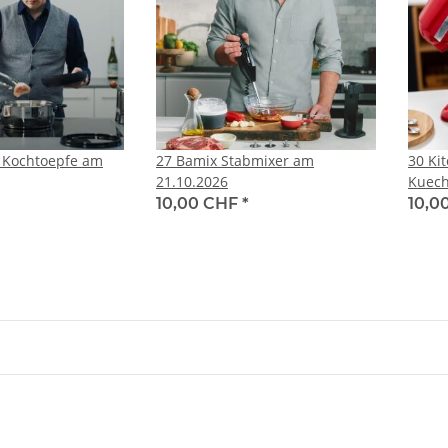
 Kochtoepfe am
27 Bamix Stabmixer am
30 Ki
21.10.2026
Kuec
11.11
10,00 CHF
*
10,0