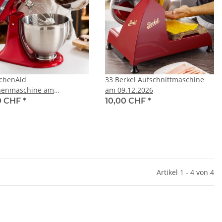
tchenAid
33 Berkel Aufschnittmaschine
henmaschine am
am 09.12.2026
.2026
0 CHF
*
10,00 CHF
*
Artikel 1 - 4 von 4