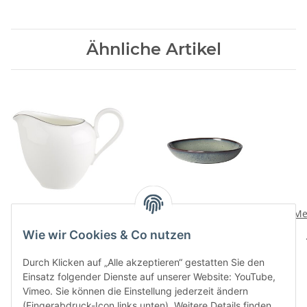
Ähnliche Artikel
Anmut Platinum No.1
Lave gris Schale flach
Me
Milchkaennchen 6 Pers.
klein
Wie wir Cookies & Co nutzen
84,90 CHF
*
29,90 CHF
*
Durch Klicken auf „Alle akzeptieren“ gestatten Sie den
Einsatz folgender Dienste auf unserer Website: YouTube,
Vimeo. Sie können die Einstellung jederzeit ändern
(Fingerabdruck-Icon links unten). Weitere Details finden