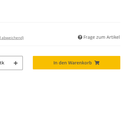
Frage zum Artikel
nd abweichend)
In den Warenkorb
tk