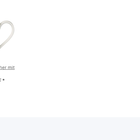
her mit
F
*