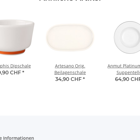
his Dipschale
Artesano Orig.
Anmut Platinu
Beilagenschale
Suppentell
9,90 CHF
*
34,90 CHF
*
64,90 CH
e Informationen