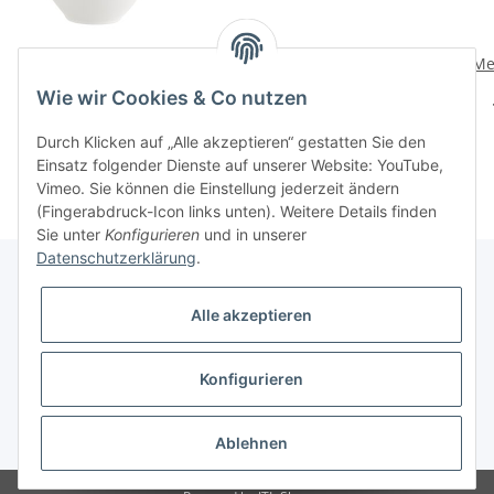
Anmut Platinum No.1
Lave gris Schale flach
Me
Milchkaennchen 6 Pers.
klein
Wie wir Cookies & Co nutzen
84,90 CHF
*
29,90 CHF
*
Durch Klicken auf „Alle akzeptieren“ gestatten Sie den
Einsatz folgender Dienste auf unserer Website: YouTube,
Vimeo. Sie können die Einstellung jederzeit ändern
(Fingerabdruck-Icon links unten). Weitere Details finden
Sie unter
Konfigurieren
und in unserer
Datenschutzerklärung
.
Alle akzeptieren
Informationen
Konfigurieren
Gesetzliche Informationen
* Alle Preise inkl. gesetzlicher USt., zzgl.
Versand
Ablehnen