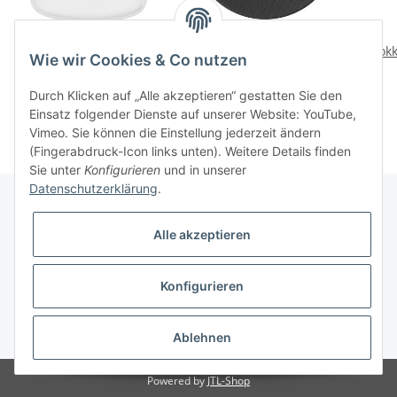
Artesano Orig. Grillteller
Manufacture Rock
Pastateller 29 cm
Mokk
38,90 CHF
*
Wie wir Cookies & Co nutzen
38,90 CHF
*
Durch Klicken auf „Alle akzeptieren“ gestatten Sie den
Einsatz folgender Dienste auf unserer Website: YouTube,
Vimeo. Sie können die Einstellung jederzeit ändern
(Fingerabdruck-Icon links unten). Weitere Details finden
Sie unter
Konfigurieren
und in unserer
Datenschutzerklärung
.
Alle akzeptieren
Informationen
Konfigurieren
Gesetzliche Informationen
* Alle Preise inkl. gesetzlicher USt., zzgl.
Versand
Ablehnen
Powered by
JTL-Shop