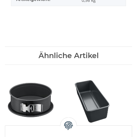
0,56
kg
Ähnliche Artikel
Springform LaFormePlus
30cm Cakesform
LaFormePlus
47,95 CHF -